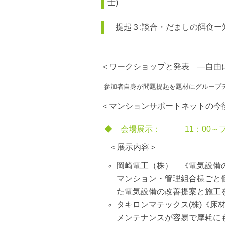
士)
提起３:談合・だましの餌食ー
＜ワークショップと発表
―
自由
参加者自身が問題提起を題材にグループ
＜マンションサポートネットの今
◆ 会場展示： 11：00～
＜展示内容＞
岡崎電工（株） 《電気設備
マンション・管理組合様ごと
た電気設備の改善提案と施工
タキロンマテックス(株)
《床
メンテナンスが容易で摩耗に