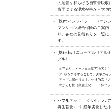
の足音を和らげる衝撃音吸収
豪雨による浸水被害から大切
(株)ウインライフ
《マンショ
マンション総合保険のご案内
り、各社の見積もりを一覧に
す。
(株)三協リニューアル
《アルミ
プル》
㈱三協リニューアルは関西地区を主
ア､窓を改修することで、外観のイ
アップに繋がります。先進的窓リノベA
のかくし框（高意匠化） 下枠フラ
バブルテック
《活性ナノバブ
再生強化.etc》経年劣化し