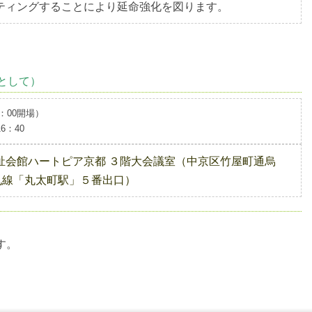
ティングすることにより延命強化を図ります。
料
して）
：00開場）
16：40
祉会館
ハートピア京都 ３階大会議室（中京区竹屋町通烏
烏丸線「丸太町駅」５番出口）
す。