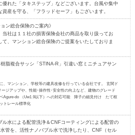
に優れた「タキステップ」などございます。台風や集中
な資産を守る、「フラッドセーフ」もございます。
ン総合保険のご案内》
 当社は１１社の損害保険会社の商品を取り扱ってお
して、マンション総合保険のご提案をいたしておりま
樹脂複合サッシ「STINA-R」引違い窓ミニチュアサン
に、マンション、学校等の建具改修を行っている会社です。 玄関ド
メージアップや、性能･操作性･安全性の向上など、建物のグレード
gure-do （Uw1.9以下）への対応可能 障子の細見付け たて框
ットレール標準化
ル水による配管洗浄＆CNFコーティングによる配管の
た排水管を、活性ナノバブル水で洗浄したり、CNF（セル