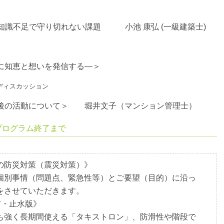
知識不足で守り切れない課題 小池 康弘 (一級建築士)
に知恵と想いを発信する―＞
ディスカッション
後の活動について
＞ 堀井文子（マンション管理士）
プログラム終了まで
の防災対策（震災対策）》
個別事情（問題点、緊急性等）とご要望（目的）に沿っ
をさせていただきます。
材・止水版》
も強く長期間使える「タキストロン」、防滑性や階段で