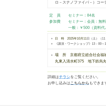
ロ－スナノファイバ－）コー
定 員 セミナー：84名
参加費 セミナー：会員：無
一般：￥500（資料代と
日 時 2025年10月11
日（土）（11
《講演・ワークショップ》13：00～
場 所 京都府立総合社会福
丸東入清水町375 地下鉄
詳細は
チラシ
をご覧ください。
お申し込みは
こちらから
もできま