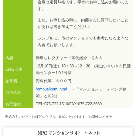
会場は定員14名です。早めのお申し込みお願いしま
す。
また、お申し込み時に、内藤さんに質問したいこと
があれば書き加えてください。
シンプルに、他のマンションでも参考になるような
内容でお願いします。
内容
簡単なレクチャー・事例紹介・Ｑ＆Ａ
12月10日(土）10：30～12：30 /東山いきいき市民活
日時/会場
動センター1０1号室
参加費
資料代等 ５００円
/omousikomi.html
（「マンションミーティング参
お申込み
加」と明記）
お問合せ
TEL:075-722-1510/FAX:075-722-3650
 申込みをいただければどなたでもご参加いただけます。お気軽にどうぞ