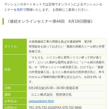
マンションサポートネットでは定例でオンラインによるマンションセ
ミナーを
無料
で開催いたします。 お気軽にご参加ください。
《連続オンラインセミナー第44回 6月19日開催》
大規模修繕工事の周期を延ばす建築材料　第2弾

タイトル
管理組合も知っておきたい「最新の高耐久シール材と外壁
改修工法」
「そもそも、シリコン材と変性シリコン材って何が違う
の？」といった素朴な疑問を皮切りに「シール材の高耐久
化」や「U字カットシール材充填工法」だけでない「最新
内容
の外壁改修工法」をコニシ株式会社の照井啓介氏に、昨今
のホルムズ海峡封鎖の影響も交えながら、お話を伺いま
す。
日時
6月19日(金)15:00～16:00+質疑応答
講師
コニシ株式会社 照井啓介氏
お申込み
/omousikomi.html
お問合せ
TEL:075-722-1510/FAX:075-722-3650